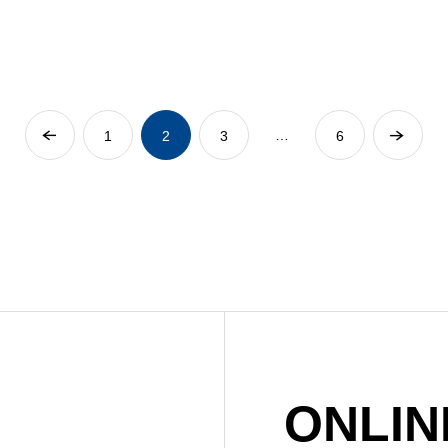
…
1
2
3
6
ONLIN