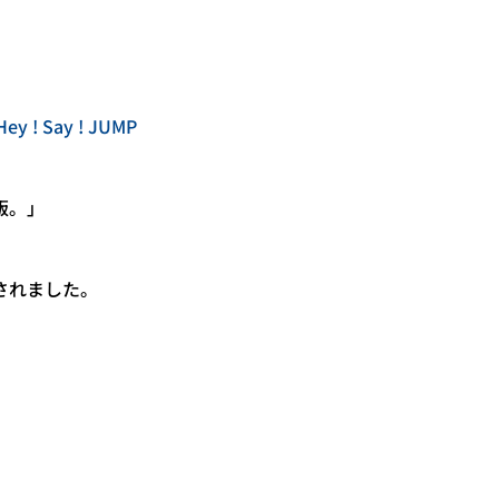
 ! Say ! JUMP
版。」
介されました。