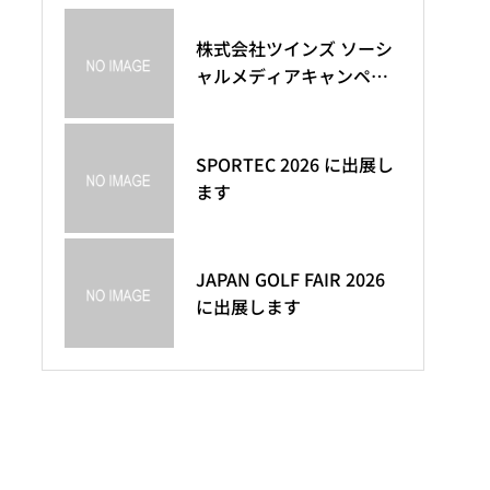
株式会社ツインズ ソーシ
4月11日発売のライフスタ
メディア掲載情報
ャルメディアキャンペー
イル雑誌『クロワッサ
ン応募規約
ン』で 「フードコンテ
ナ」が紹介されました。
Makuakeで、アクティブ
SPORTEC 2026 に出展し
メディア掲載
ショルダーストラップ
ます
「engage/Buzip」
「CATERAP（キャタラッ
プ）」のプロジェクト開
始しました
ヨガウェアブランド「リ
6月22日発売のランニング
JAPAN GOLF FAIR 2026
アルストーン」リローン
マガジン『courir(クリー
に出展します
チが決定
ル)』で「マジックレー
ス」が掲載されました。