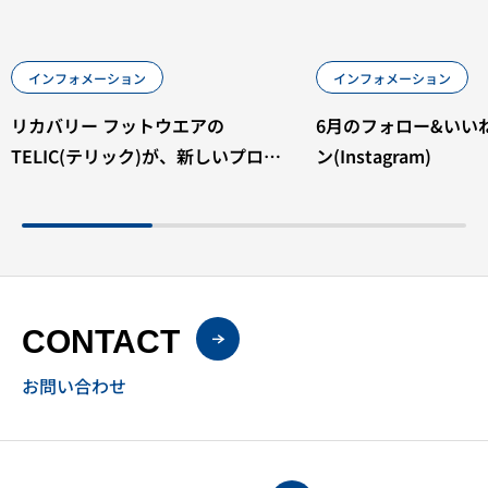
インフォメーション
インフォメーション
リカバリー フットウエアの
6月のフォロー&いい
TELIC(テリック)が、新しいプロダ
ン(Instagram)
クトライン 「TELIC RECOVERY
WEAR」(テリック リカバリー ウエ
ア)を 2021年12月下旬から発売
2021年12月1日(水)から3日(金)まで
東京ビッグサイト で行われる
CONTACT
「SPORTEC2021」で製品のリリー
スをします ～今日の疲れ、着て回復
お問い合わせ
～ ◇